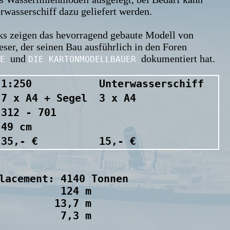
rwasserschiff dazu geliefert werden.
nks zeigen das hevorragend gebaute Modell von
er, der seinen Bau ausführlich in den Foren
und
dokumentiert hat.
DE
DIE KARTONMODELLBAUER
1:250
Unterwasserschiff
7 x A4 + Segel
3 x A4
312 - 701
49 cm
35,- €
15,- €
lacement: 4140 Tonnen 

          124 m 

         13,7 m 
