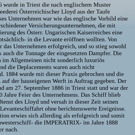
6 wurde in Triest die nach englischem Muster
eederei Österreichischer Lloyd aus der Taufe
ses Unternehmen war wie das englische Vorbild eine
schiedener Versicherungsunternehmen, die mit
ierung des Österr. Ungarischen Kaiserreiches eine
ptsächlich- in die Levante eröffnen wollten. Von
r das Unternehmen erfolgreich, und so stieg sowohl
s auch die Tonnage der eingesetzten Dampfer. Die
 im Allgemeinen nicht sonderlich luxuriös
und die Deplacements waren auch nicht
d. 1884 wurde mit dieser Praxis gebrochen und die
f der hauseigenen Werft in Auftrag gegeben. Der
nd am 27. September 1886 in Triest statt und war der
0 Jahre Feier des Unternehmens. Das Schiff blieb
ienst des Lloyd und versah in dieser Zeit seinen
 Levanteschiffahrt ohne berichtenswerte Ereignisse.
ion erwies sich allerding als erfolgreich und somit
chwesterschiff- die IMPERATRIX- im Jahre 1888
r nach.