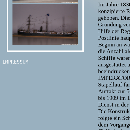
Im Jahre 183
konzipierte R
gehoben. Die
Gründung ver
Hilfe der Reg
Postlinie hau
Beginn an wa
die Anzahl al
Schiffe waren
IMPRESSUM
ausgestattet 
beeindrucken
IMPERATOR au
Stapellauf fa
Auftakt zur 5
bis 1909 im D
Dienst in der
Die Konstrukt
folgte ein S
dem Vorgänge