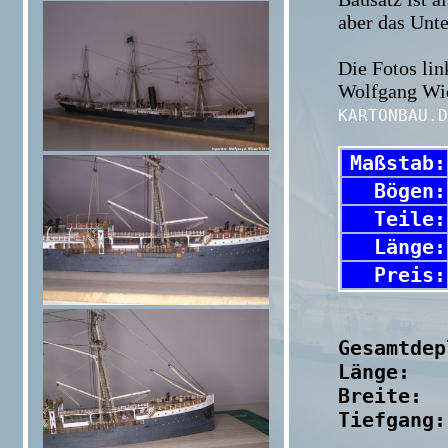
aber das Unte
Die Fotos li
Wolfgang Wies
KARTONBAU.
Maßstab:
Bögen:
Teile:
Länge:
Preis:
Gesamtdep
Länge:   
Breite:  