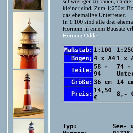
schwieriger zu bauen, da die 
kleiner sind. Zum 1:250er B
das ehemalige Unterfeuer.
In 1:100 sind alle drei ehem
Hörnum in einem Bausatz erh
Hörnum Odde
.
Maßstab:
1:100
1:25
Bögen;
4 x A4
1 x 
58 -
74 -
Teile:
94
Unte
Größe:
36 cm
14 c
14,50
Preis:
8,- 
€
Typ:          See- u