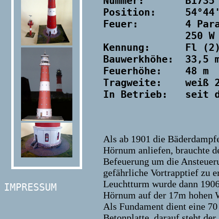
Nummer:       B1735

Position:     54°44'
Feuer:        4 Para
              250 W 
Kennung:      Fl (2)
Bauwerkhöhe:  33,5 m
Feuerhöhe:    48 m  
Tragweite:    weiß 2
Als ab 1901 die Bäderdampfe
Hörnum anliefen, brauchte d
Befeuerung um die Ansteuer
gefährliche Vortrapptief zu e
Leuchtturm wurde dann 1906
IMPRESSUM
Hörnum auf der 17m hohen W
Als Fundament dient eine 70
Betonplatte, darauf steht der