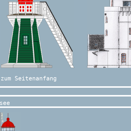
zum Seitenanfang
see