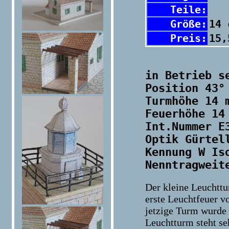
Teile:
Größe:
14 
Preis:
15,
in Betrieb s
Position 43°
Turmhöhe 14 
Feuerhöhe 14
Int.Nummer E
Optik Gürtel
Kennung W Is
Nenntragweit
Der kleine Leuchttu
erste Leuchtfeuer vo
jetzige Turm wurde 
Leuchtturm steht seh