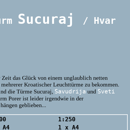
Sucuraj
urm
/ Hvar
er Zeit das Glück von einem unglaublich netten
 mehrerer Kroatischer Leuchttürme zu bekommen.
Savudrija
Sveti
nd die Türme Sucuraj,
und
rm Porer ist leider irgendwie in der
hängen geblieben...
00
1:250
 A4
1 x A4